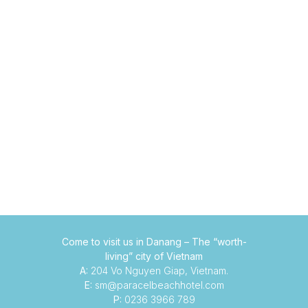
Come to visit us in Danang –
The “worth-
living” city of Vietnam
A:
204 Vo Nguyen Giap, Vietnam.
E:
sm@paracelbeachhotel.com
P:
0236 3966 789