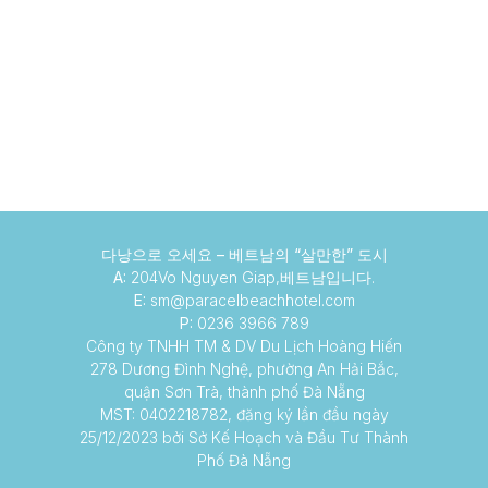
다낭으로 오세요 –
베트남의 “살만한” 도시
A:
204Vo Nguyen Giap,베트남입니다.
E:
sm@paracelbeachhotel.com
P:
0236 3966 789
Công ty TNHH TM & DV Du Lịch Hoàng Hiến
278 Dương Đình Nghệ, phường An Hải Bắc,
quận Sơn Trà, thành phố Đà Nẵng
MST: 0402218782, đăng ký lần đầu ngày
25/12/2023 bởi Sở Kế Hoạch và Đầu Tư Thành
Phố Đà Nẵng