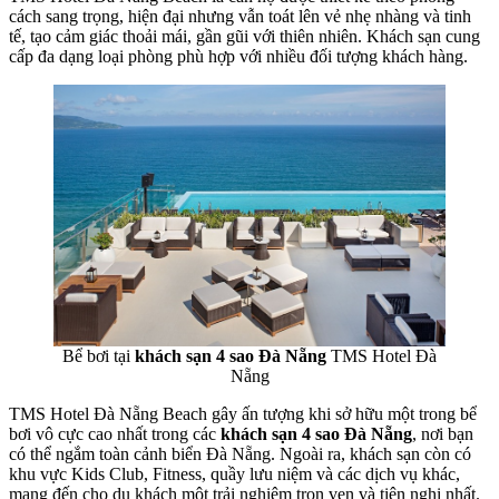
cách sang trọng, hiện đại nhưng vẫn toát lên vẻ nhẹ nhàng và tinh
tế, tạo cảm giác thoải mái, gần gũi với thiên nhiên. Khách sạn cung
cấp đa dạng loại phòng phù hợp với nhiều đối tượng khách hàng.
Bể bơi tại
khách sạn 4 sao Đà Nẵng
TMS Hotel Đà
Nẵng
TMS Hotel Đà Nẵng Beach gây ấn tượng khi sở hữu một trong bể
bơi vô cực cao nhất trong các
khách sạn 4 sao Đà Nẵng
, nơi bạn
có thể ngắm toàn cảnh biển Đà Nẵng. Ngoài ra, khách sạn còn có
khu vực Kids Club, Fitness, quầy lưu niệm và các dịch vụ khác,
mang đến cho du khách một trải nghiệm trọn vẹn và tiện nghi nhất.