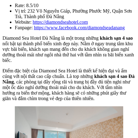
Rate: 8.5/10
Vị trí: 232 Võ Nguyên Giáp, Phường Phước Mỹ, Quận Sơn
Trà, Thành phố Đà Nẵng
Website:
https://diamondseahotel.com
Fanpage:
https://www.facebook.com/diamondseadanang
Diamond Sea Hotel Đà Nẵng là một trong những
khách sạn 4 sao
nổi bật tại thành phố biển xinh đẹp này. Nằm ở ngay trung tâm khu
vực bãi biển, khách sạn mang đến cho du khách không gian nghỉ
dưỡng thoải mái như ngôi nhà thứ hai với tầm nhìn ra bãi biển xanh
biếc.
Điểm đặc biệt của Diamond Sea Hotel là thiết kế hiện đại và ấm
cúng với nội thất cao cấp chuẩn. Là top những
khách sạn 4 sao Đà
Nẵng
, các phòng tại đây rộng rãi và trang bị đầy đủ tiện nghi như
một ốc đảo nghỉ dưỡng thoải mái cho du khách. Với tầm nhìn
hướng ra biển thơ mộng, khách hàng sẽ có những phút giây thư
giãn và đắm chìm trong vẻ đẹp của thiên nhiên.