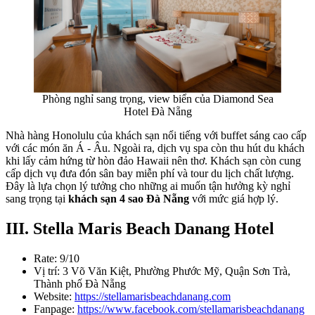
Phòng nghỉ sang trọng, view biển của Diamond Sea
Hotel Đà Nẵng
Nhà hàng Honolulu của khách sạn nổi tiếng với buffet sáng cao cấp
với các món ăn Á - Âu. Ngoài ra, dịch vụ spa còn thu hút du khách
khi lấy cảm hứng từ hòn đảo Hawaii nên thơ. Khách sạn còn cung
cấp dịch vụ đưa đón sân bay miễn phí và tour du lịch chất lượng.
Đây là lựa chọn lý tưởng cho những ai muốn tận hưởng kỳ nghỉ
sang trọng tại
khách sạn 4 sao Đà Nẵng
với mức giá hợp lý.
III. Stella Maris Beach Danang Hotel
Rate: 9/10
Vị trí: 3 Võ Văn Kiệt, Phường Phước Mỹ, Quận Sơn Trà,
Thành phố Đà Nẵng
Website:
https://stellamarisbeachdanang.com
Fanpage:
https://www.facebook.com/stellamarisbeachdanang