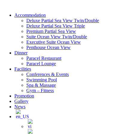
Skip
to
Accommodation
content
Deluxe Partial Sea View Twin/Double
Deluxe Partial Sea View Triple
Premium Partial Sea View
Suite Ocean View Twin/Double
Executive Suite Ocean View
Penthouse Ocean View
Dinner
Paracel Restaurant
Paracel Lounge
Facilities
Conferences & Events
Swimming Pool
Spa & Massage
Gym – Fitness
Promotion
Gallery
News