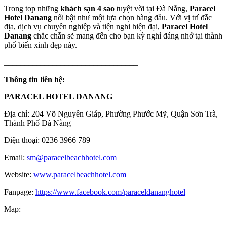
Trong top những
khách sạn 4 sao
tuyệt vời tại Đà Nẵng,
Paracel
Hotel Danang
nổi bật như một lựa chọn hàng đầu. Với vị trí đắc
địa, dịch vụ chuyên nghiệp và tiện nghi hiện đại,
Paracel Hotel
Danang
chắc chắn sẽ mang đến cho bạn kỳ nghỉ đáng nhớ tại thành
phố biển xinh đẹp này.
_________________________________
Thông tin liên hệ:
PARACEL HOTEL DANANG
Địa chỉ: 204 Võ Nguyên Giáp, Phường Phước Mỹ, Quận Sơn Trà,
Thành Phố Đà Nẵng
Điện thoại: 0236 3966 789
Email:
sm@paracelbeachhotel.com
Website:
www.paracelbeachhotel.com
Fanpage:
https://www.facebook.com/paraceldananghotel
Map: