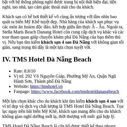
bật với hệ thống phòng nghỉ được trang bị nội thất hiện đại, tiện
nghi, tao nhã, tạo cảm giác thoải mái cho du khách.
Khách sạn có bể bơi thiết kế vô cùng ấn tượng với tầm nhìn bao
quát ra biển Mỹ Khê tuyệt đẹp. Nhà hàng của khách sạn phục vụ
các món ăn fusion độc đáo, kết hợp giữa ẩm thực Á - Âu. Ngoài ra,
Stella Maris Beach Danang Hotel còn cung cấp dịch vụ khác và các
tour tham quan giúp chuyến khám phá Đà Nẵng của bạn thêm thú
vị. Nếu bạn tìm kiếm
khách sạn 4 sao Đà Nẵng
với không gian tối
giản, sang trọng thì đây là một lựa chọn tuyệt vời.
IV. TMS Hotel Đà Nẵng Beach
Rate: 8.8/10
Vị trí: 292 Võ Nguyên Giáp, Phường Mỹ An, Quận Ngũ
Hành Sơn, Thành phố Đà Nẵng
Website:
https://tmshotel.vn
Fanpage:
https://www.facebook.com/tmshoteldanangbeach
Một lựa chọn khác cho du khách khi tìm kiếm
khách sạn 4 sao
với
ví trí đẹp và dịch vụ chất lượng là TMS Hotel Đà Nẵng Beach. Tọa
lạc ngay trên bãi biển Mỹ Khê, khách sạn mang đến cho du khách
không gian nghỉ dưỡng mới lạ, thời thượng với mức giá hợp lý.
TMS Hotel Đà Nẵng Beach là căn hộ được thiết kế theo phong