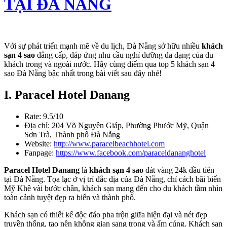
TẠI ĐÀ NẴNG
Với sự phát triển mạnh mẽ về du lịch, Đà Nẵng sở hữu nhiều
khách
sạn 4 sao
đẳng cấp, đáp ứng nhu cầu nghỉ dưỡng đa dạng của du
khách trong và ngoài nước. Hãy cùng điểm qua top 5 khách sạn 4
sao Đà Nẵng bậc nhất trong bài viết sau đây nhé!
I. Paracel Hotel Danang
Rate: 9.5/10
Địa chỉ: 204 Võ Nguyên Giáp, Phường Phước Mỹ, Quận
Sơn Trà, Thành phố Đà Nẵng
Website:
http://www.paracelbeachhotel.com
Fanpage:
https://www.facebook.com/paraceldananghotel
Paracel Hotel Danang
là
khách sạn 4 sao
dát vàng 24k đầu tiên
tại Đà Nẵng. Tọa lạc ở vị trí đắc địa của Đà Nẵng, chỉ cách bãi biển
Mỹ Khê vài bước chân, khách sạn mang đến cho du khách tầm nhìn
toàn cảnh tuyệt đẹp ra biển và thành phố.
Khách sạn có thiết kế độc đáo pha trộn giữa hiện đại và nét đẹp
truyền thống, tạo nên không gian sang trọng và ấm cúng. Khách sạn