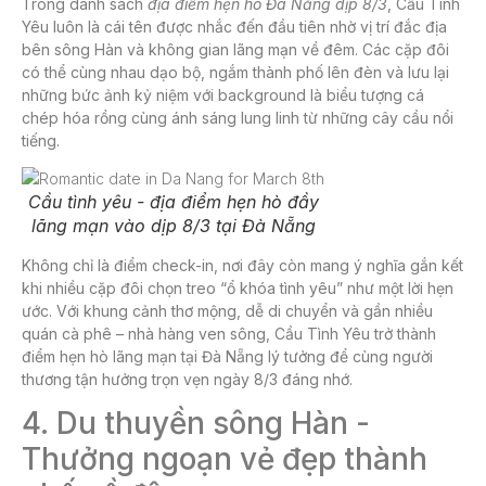
Trong danh sách
địa điểm
hẹn hò Đà Nẵng dịp 8/3
, Cầu Tình
Yêu luôn là cái tên được nhắc đến đầu tiên nhờ vị trí đắc địa
bên sông Hàn và không gian lãng mạn về đêm. Các cặp đôi
có thể cùng nhau dạo bộ, ngắm thành phố lên đèn và lưu lại
những bức ảnh kỷ niệm với background là biểu tượng cá
chép hóa rồng cùng ánh sáng lung linh từ những cây cầu nổi
tiếng.
Cầu tình yêu - địa điểm hẹn hò đầy
lãng mạn vào dịp 8/3 tại Đà Nẵng
Không chỉ là điểm check-in, nơi đây còn mang ý nghĩa gắn kết
khi nhiều cặp đôi chọn treo “ổ khóa tình yêu” như một lời hẹn
ước. Với khung cảnh thơ mộng, dễ di chuyển và gần nhiều
quán cà phê – nhà hàng ven sông, Cầu Tình Yêu trở thành
điểm hẹn hò lãng mạn tại Đà Nẵng lý tưởng để cùng người
thương tận hưởng trọn vẹn ngày 8/3 đáng nhớ.
4. Du thuyền sông Hàn -
Thưởng ngoạn vẻ đẹp thành