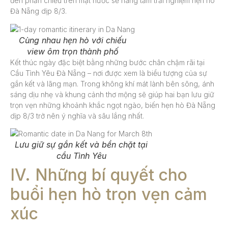
đèn phản chiếu trên mặt nước sẽ nâng tầm trải nghiệm hẹn hò
Đà Nẵng dịp 8/3.
Cùng nhau hẹn hò với chiếu
view ôm trọn thành phố
Kết thúc ngày đặc biệt bằng những bước chân chậm rãi tại
Cầu Tình Yêu Đà Nẵng – nơi được xem là biểu tượng của sự
gắn kết và lãng mạn. Trong không khí mát lành bên sông, ánh
sáng dịu nhẹ và khung cảnh thơ mộng sẽ giúp hai bạn lưu giữ
trọn vẹn những khoảnh khắc ngọt ngào, biến hẹn hò Đà Nẵng
dịp 8/3 trở nên ý nghĩa và sâu lắng nhất.
Lưu giữ sự gắn kết và bền chặt tại
cầu Tình Yêu
IV. Những bí quyết cho
buổi hẹn hò trọn vẹn cảm
xúc