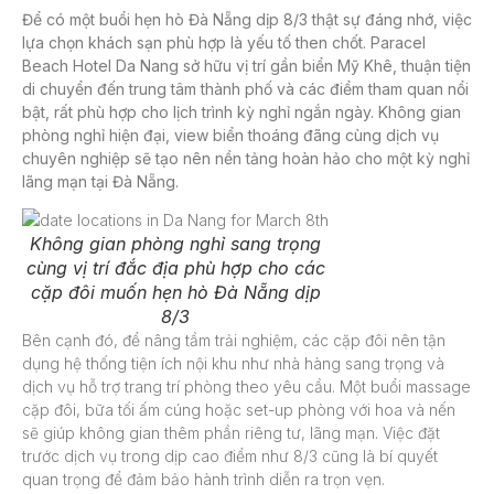
Để có một buổi
hẹn hò Đà Nẵng dịp 8/3
thật sự đáng nhớ, việc
lựa chọn khách sạn phù hợp là yếu tố then chốt.
Paracel
Beach Hotel Da Nang
sở hữu vị trí gần biển Mỹ Khê, thuận tiện
di chuyển đến trung tâm thành phố và các điểm tham quan nổi
bật, rất phù hợp cho lịch trình kỳ nghỉ ngắn ngày. Không gian
phòng nghỉ hiện đại, view biển thoáng đãng cùng dịch vụ
chuyên nghiệp sẽ tạo nên nền tảng hoàn hảo cho một kỳ nghỉ
lãng mạn tại Đà Nẵng.
Không gian phòng nghỉ sang trọng
cùng vị trí đắc địa phù hợp cho các
cặp đôi muốn hẹn hò Đà Nẵng dịp
8/3
Bên cạnh đó, để nâng tầm trải nghiệm, các cặp đôi nên tận
dụng hệ thống tiện ích nội khu như nhà hàng sang trọng và
dịch vụ hỗ trợ trang trí phòng theo yêu cầu. Một buổi massage
cặp đôi, bữa tối ấm cúng hoặc set-up phòng với hoa và nến
sẽ giúp không gian thêm phần riêng tư, lãng mạn. Việc đặt
trước dịch vụ trong dịp cao điểm như 8/3 cũng là bí quyết
quan trọng để đảm bảo hành trình diễn ra trọn vẹn.