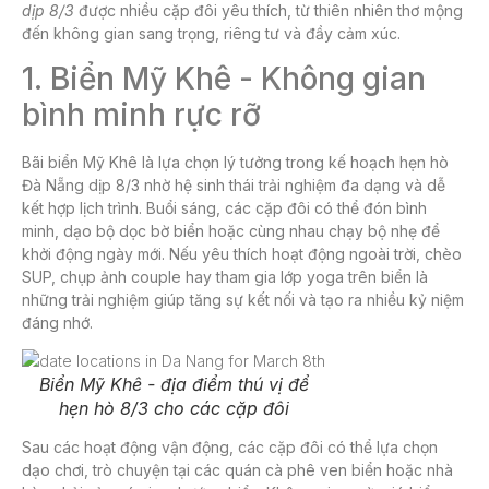
dịp 8/3
được nhiều cặp đôi yêu thích, từ thiên nhiên thơ mộng
đến không gian sang trọng, riêng tư và đầy cảm xúc.
1. Biển Mỹ Khê - Không gian
bình minh rực rỡ
Bãi biển Mỹ Khê là lựa chọn lý tưởng trong kế hoạch
hẹn hò
Đà Nẵng dịp 8/3
nhờ hệ sinh thái trải nghiệm đa dạng và dễ
kết hợp lịch trình. Buổi sáng, các cặp đôi có thể đón bình
minh, dạo bộ dọc bờ biển hoặc cùng nhau chạy bộ nhẹ để
khởi động ngày mới. Nếu yêu thích hoạt động ngoài trời, chèo
SUP, chụp ảnh couple hay tham gia lớp yoga trên biển là
những trải nghiệm giúp tăng sự kết nối và tạo ra nhiều kỷ niệm
đáng nhớ.
Biển Mỹ Khê - địa điểm thú vị để
hẹn hò 8/3 cho các cặp đôi
Sau các hoạt động vận động, các cặp đôi có thể lựa chọn
dạo chơi, trò chuyện tại các quán cà phê ven biển hoặc nhà