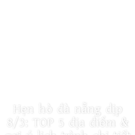
SA ĐÀ NẴNG
Hẹn hò đà nẵng dịp
8/3: TOP 5 địa điểm &