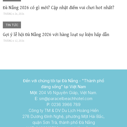
Đà Nẵng 2026 có gì mới? Cập nhật điểm vui chơi hot nhất?
THÁNG 6 26, 2026
TIN TỨC
Gợi ý lễ hội Đà Nẵng 2026 với hàng loạt sự kiện hấp dẫn
THÁNG 6 12, 2026
Đến với chúng tôi tại Đà Nẵng -
"Thành phố
đáng sống" tại Việt Nam
Một:
204 Võ Nguyên Giáp, Việt Nam.
E:
sm@paracelbeachhotel.com
P:
0236 3966 789
Công ty TM & DV Du Lịch Hoàng Hiến
278 Dương Đình Nghệ, phường Một Hải Bắc,
quận Sơn Trà, thành phố Đà Nẵng