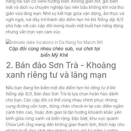
hàng hải sản có view hướng biển. Không gian mở, gió biển
mát và dịch vụ chuyên nghiệp tạo nên bầu không khí vừa thư
giãn vừa lãng mạn. Nhờ sự kết hợp giữa vận động, ẩm thực và
nghỉ ngơi, nơi đây trở thành
địa điểm
hẹn hò Đà Nẵng dịp 8/3
phù hợp với các cặp đôi mong muốn một buổi hẹn năng động
nhưng vẫn trọn vẹn cảm xúc.
Cặp đôi cùng nhau chèo sub, vui chơi tại
biển Mỹ Khê
2. Bán đảo Sơn Trà - Khoảng
xanh riêng tư và lãng mạn
Nếu bạn đang tìm kiếm một
địa điểm hẹn hò riêng tư ở Đà
Nẵng dịp 8/3
, Bán đảo Sơn Trà là lựa chọn hoàn hảo dành
cho bạn. Các cặp đôi có thể cùng nhau chinh phục những
cung đường uốn lượn, dừng chân check-in tại các điểm ngắm
cảnh trên cao, hoặc đơn giản là tận hưởng khoảnh khắc yên
bình giữa rừng xanh và biển rộng. Đặc biệt, khu vực quanh
Chùa Linh Ứng mang đến không gian thanh tịnh, thích hợp cho
những buổi dạo chơi nhẹ nhàng và lưu giữ kỷ niệm ý nghĩa.