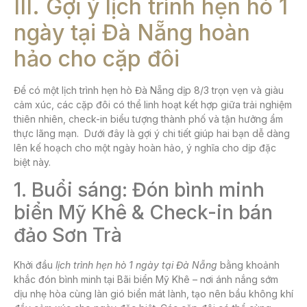
III. Gợi ý lịch trình hẹn hò 1
ngày tại Đà Nẵng hoàn
hảo cho cặp đôi
Để có một lịch trình
hẹn hò Đà Nẵng dịp 8/3
trọn vẹn và giàu
cảm xúc, các cặp đôi có thể linh hoạt kết hợp giữa trải nghiệm
thiên nhiên, check-in biểu tượng thành phố và tận hưởng ẩm
thực lãng mạn. Dưới đây là gợi ý chi tiết giúp hai bạn dễ dàng
lên kế hoạch cho một ngày hoàn hảo, ý nghĩa cho dịp đặc
biệt này.
1. Buổi sáng: Đón bình minh
biển Mỹ Khê & Check-in bán
đảo Sơn Trà
Khởi đầu
lịch trình hẹn hò 1 ngày tại Đà Nẵng
bằng khoảnh
khắc đón bình minh tại Bãi biển Mỹ Khê – nơi ánh nắng sớm
dịu nhẹ hòa cùng làn gió biển mát lành, tạo nên bầu không khí