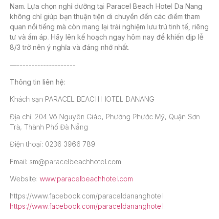
Nam. Lựa chọn nghỉ dưỡng tại
Paracel Beach Hotel Da Nang
không chỉ giúp bạn thuận tiện di chuyển đến các điểm tham
quan nổi tiếng mà còn mang lại trải nghiệm lưu trú tinh tế, riêng
tư và ấm áp. Hãy lên kế hoạch ngay hôm nay để khiến dịp lễ
8/3 trở nên ý nghĩa và đáng nhớ nhất.
—--------------------
Thông tin liên hệ:
Khách sạn PARACEL BEACH HOTEL DANANG
Địa chỉ: 204 Võ Nguyên Giáp, Phường Phước Mỹ, Quận Sơn
Trà, Thành Phố Đà Nẵng
Điện thoại: 0236 3966 789
Email: sm@paracelbeachhotel.com
Website:
www.paracelbeachhotel.com
https://www.facebook.com/paraceldananghotel
https://www.facebook.com/paraceldananghotel