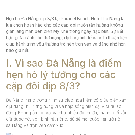
Hẹn hò Đà Nẵng dịp 8/3
tại
Paracel Beach Hotel Da Nang
là
lựa chọn hoàn hảo cho các cặp đôi muốn tận hưởng không
gian lãng mạn bên biển Mỹ Khê trong ngày đặc biệt. Sự kết
hợp giữa cảnh sắc thơ mộng, dịch vụ tinh tế và vị trí thuận tiện
giúp hành trình yêu thương trở nên trọn vẹn và đáng nhớ hơn
bao giờ hết.
I. Vì sao Đà Nẵng là điểm
hẹn hò lý tưởng cho các
cặp đôi dịp 8/3?
Đà Nẵng mang trong mình sự giao hòa hiếm có giữa biển xanh
dịu dàng, núi rừng hùng vĩ và nhịp sống hiện đại vừa đủ sôi
động. Không ồn ào, vội vã như nhiều đô thị lớn, thành phố vẫn
giữ được nét yên bình rất riêng, đủ để mỗi cuộc hẹn trở nên
sâu lắng và trọn vẹn cảm xúc.