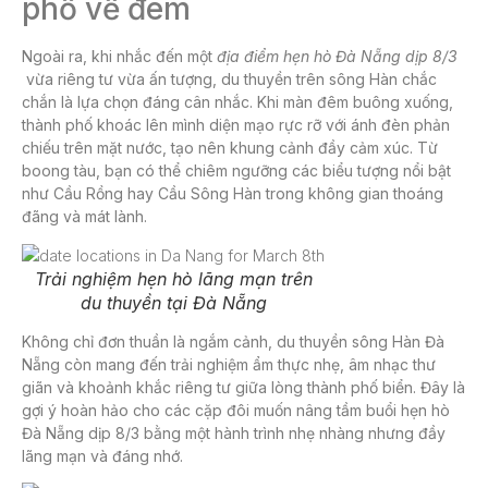
phố về đêm
Ngoài ra, khi nhắc đến một
địa điểm
hẹn hò Đà Nẵng dịp 8/3
vừa riêng tư vừa ấn tượng, du thuyền trên sông Hàn chắc
chắn là lựa chọn đáng cân nhắc. Khi màn đêm buông xuống,
thành phố khoác lên mình diện mạo rực rỡ với ánh đèn phản
chiếu trên mặt nước, tạo nên khung cảnh đầy cảm xúc. Từ
boong tàu, bạn có thể chiêm ngưỡng các biểu tượng nổi bật
như Cầu Rồng hay Cầu Sông Hàn trong không gian thoáng
đãng và mát lành.
Trải nghiệm hẹn hò lãng mạn trên
du thuyền tại Đà Nẵng
Không chỉ đơn thuần là ngắm cảnh, du thuyền sông Hàn Đà
Nẵng còn mang đến trải nghiệm ẩm thực nhẹ, âm nhạc thư
giãn và khoảnh khắc riêng tư giữa lòng thành phố biển. Đây là
gợi ý hoàn hảo cho các cặp đôi muốn nâng tầm buổi
hẹn hò
Đà Nẵng dịp 8/3
bằng một hành trình nhẹ nhàng nhưng đầy
lãng mạn và đáng nhớ.