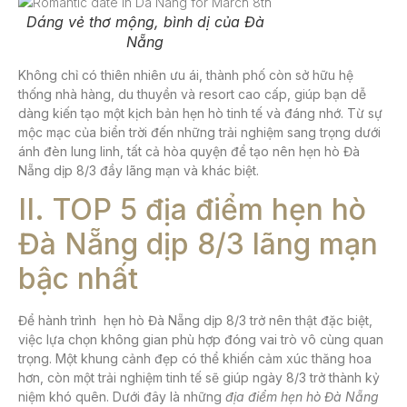
Dáng vẻ thơ mộng, bình dị của Đà
Nẵng
Không chỉ có thiên nhiên ưu ái, thành phố còn sở hữu hệ
thống nhà hàng, du thuyền và resort cao cấp, giúp bạn dễ
dàng kiến tạo một kịch bản hẹn hò tinh tế và đáng nhớ. Từ sự
mộc mạc của biển trời đến những trải nghiệm sang trọng dưới
ánh đèn lung linh, tất cả hòa quyện để tạo nên
hẹn hò Đà
Nẵng dịp 8/3
đầy lãng mạn và khác biệt.
II. TOP 5 địa điểm hẹn hò
Đà Nẵng dịp 8/3 lãng mạn
bậc nhất
Để hành trình
hẹn hò Đà Nẵng dịp 8/3
trở nên thật đặc biệt,
việc lựa chọn không gian phù hợp đóng vai trò vô cùng quan
trọng. Một khung cảnh đẹp có thể khiến cảm xúc thăng hoa
hơn, còn một trải nghiệm tinh tế sẽ giúp ngày 8/3 trở thành kỷ
niệm khó quên. Dưới đây là những
địa điểm
hẹn hò Đà Nẵng