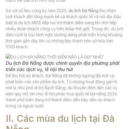
mạnh mẽ sau tình hình suy thoái.
So với số liệu cùng kỳ năm 2023,
du lịch Đà Nẵng
thu nhận
lượt khách đến tăng mạnh kể cả khách quốc tế và nội địa. Đặc
biệt là du lịch MICE tiếp tục trở thành điểm sáng khi đón tiếp
nhiều đoàn khách công vụ trên khắp thế giới. Trong đó, du lịch
đám cưới là loại hình nghỉ dưỡng đang phát triển trong khoảng
thời gian gần đây khi có những tiệc thành hôn sở hữu hơn
1000 khách.
Du lịch Đà Nẵng được chính quyền địa phương phát
triển các dịch vụ, lễ hội thu hút
Để thu hút du khách, Đà Nẵng đã không ngừng đổi mới và
phát triển các sản phẩm du lịch. Từ những hoạt động giải trí
mới lạ như phố đi bộ Bạch Đằng, du thuyền đêm đến các sự
kiện quy mô lớn như lễ hội pháo hoa quốc tế Đà nẵng 2024,
thành phố biển đang trở thành điểm đến hấp dẫn du khách
trong và ngoài nước
II. Các mùa du lịch tại Đà