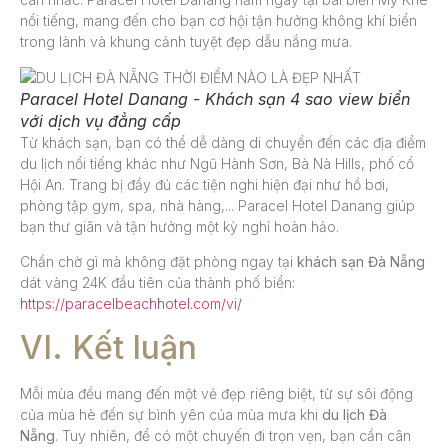
nổi tiếng, mang đến cho bạn cơ hội tận hưởng không khí biển
trong lành và khung cảnh tuyệt đẹp dẫu nắng mưa.
Paracel Hotel Danang - Khách sạn 4 sao view biển
với dịch vụ đẳng cấp
Từ khách sạn, bạn có thể dễ dàng di chuyển đến các địa điểm
du lịch nổi tiếng khác như Ngũ Hành Sơn, Bà Nà Hills, phố cổ
Hội An. Trang bị đầy đủ các tiện nghi hiện đại như hồ bơi,
phòng tập gym, spa, nhà hàng,... Paracel Hotel Danang giúp
bạn thư giãn và tận hưởng một kỳ nghỉ hoàn hảo.
Chần chờ gì mà không đặt phòng ngay tại
khách sạn Đà Nẵng
dát vàng 24K đầu tiên của thành phố biển:
https://paracelbeachhotel.com/vi/
VI. Kết luận
Mỗi mùa đều mang đến một vẻ đẹp riêng biệt, từ sự sôi động
của mùa hè đến sự bình yên của mùa mưa khi
du lịch Đà
Nẵng
. Tuy nhiên, để có một chuyến đi trọn vẹn, bạn cần cân