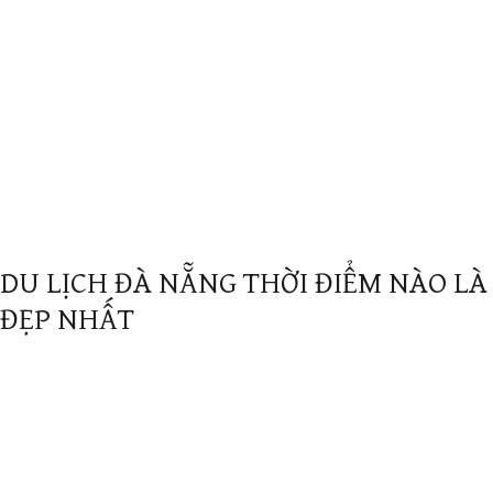
DU LỊCH ĐÀ NẴNG THỜI ĐIỂM NÀO LÀ
ĐẸP NHẤT