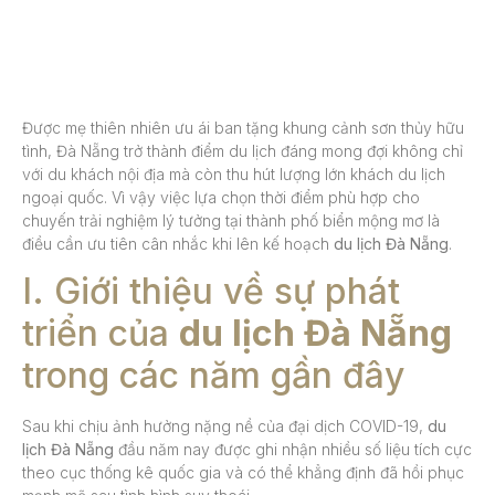
Được mẹ thiên nhiên ưu ái ban tặng khung cảnh sơn thủy hữu
tình, Đà Nẵng trở thành điểm du lịch đáng mong đợi không chỉ
với du khách nội địa mà còn thu hút lượng lớn khách du lịch
ngoại quốc. Vì vậy việc lựa chọn thời điểm phù hợp cho
chuyến trải nghiệm lý tưởng tại thành phố biển mộng mơ là
điều cần ưu tiên cân nhắc khi lên kế hoạch
du lịch Đà Nẵng
.
I. Giới thiệu về sự phát
triển của
du lịch Đà Nẵng
trong các năm gần đây
Sau khi chịu ảnh hưởng nặng nề của đại dịch COVID-19,
du
lịch Đà Nẵng
đầu năm nay được ghi nhận nhiều số liệu tích cực
theo cục thống kê quốc gia và có thể khẳng định đã hồi phục