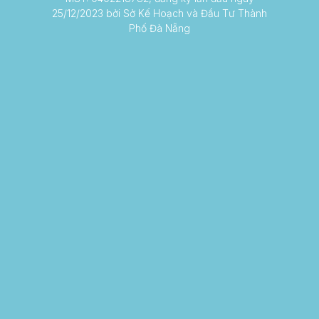
25/12/2023 bởi Sở Kế Hoạch và Đầu Tư Thành
Phố Đà Nẵng