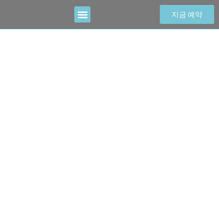
지금 예약
DU LỊCH ĐÀ NẴNG
저녁 식사
갤러리
THỜI ĐIỂM NÀO LÀ
ĐẸP NHẤT